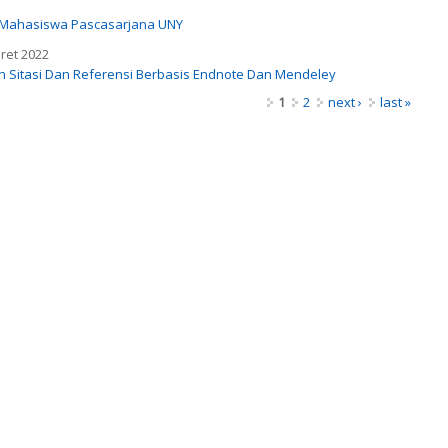
k Mahasiswa Pascasarjana UNY
ret 2022
Sitasi Dan Referensi Berbasis Endnote Dan Mendeley
1
2
next ›
last »