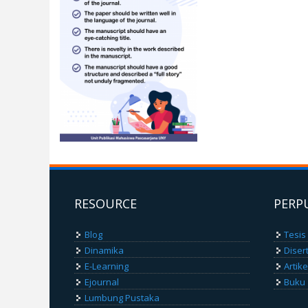
RESOURCE
PERP
Blog
Tesis
Dinamika
Diser
E-Learning
Artik
Ejournal
Buku
Lumbung Pustaka