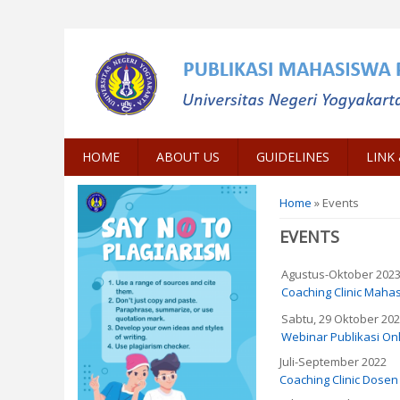
HOME
ABOUT US
GUIDELINES
LINK
You are here
Home
» Events
EVENTS
Agustus-Oktober 202
Coaching Clinic Maha
Sabtu, 29 Oktober 20
Webinar Publikasi Onli
Juli-September 2022
Coaching Clinic Dose