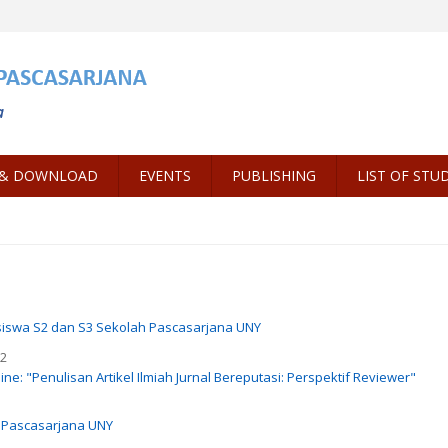
 & DOWNLOAD
EVENTS
PUBLISHING
LIST OF STU
3
siswa S2 dan S3 Sekolah Pascasarjana UNY
22
ne: "Penulisan Artikel Ilmiah Jurnal Bereputasi: Perspektif Reviewer"
n Pascasarjana UNY