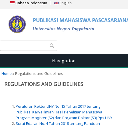
Bahasa Indonesia
English
Search form
Search
Navigation
You are here
Home
» Regulations and Guidelines
REGULATIONS AND GUIDELINES
Peraturan Rektor UNY No. 15 Tahun 2017 tentang
Publikasi Karya Ilmiah Hasil Penelitian Mahasiswa
Program Magister (S2) dan Program Doktor (S3) Pps UNY
Surat Edaran No. 4 Tahun 2018 tentang Panduan